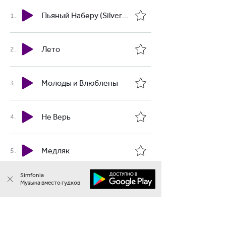
Пьяный Наберу (Silver Ace Remix)
Лето
Молоды и Влюблены
Не Верь
Медляк
Simfonia
Музыка вместо гудков
Детство
День-ночь без тебя