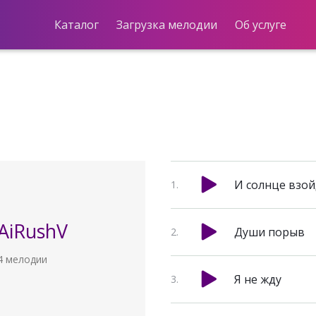
Каталог
Загрузка мелодии
Об услуге
И солнце взо
AiRushV
Души порыв
4 мелодии
Я не жду