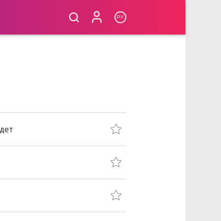
РУ
йдет