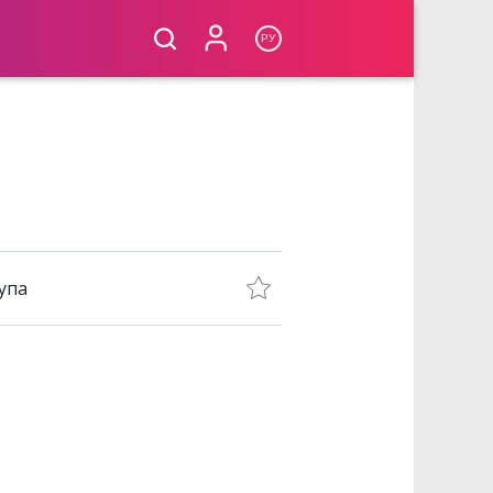
РУ
упа