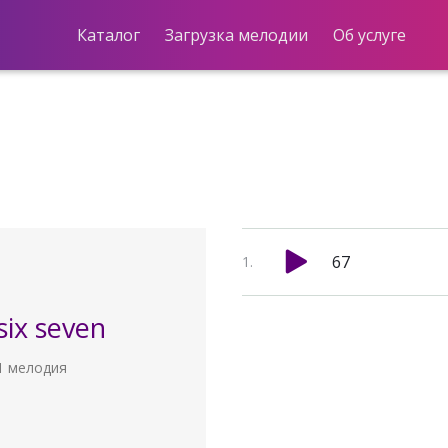
Каталог
Загрузка мелодии
Об услуге
67
six seven
1 мелодия