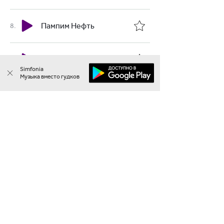
Пампим Нефть
Ты и Я
Simfonia
Музыка вместо гудков
Так Хочу
BLACK RUSSIA
BOSS
Personality