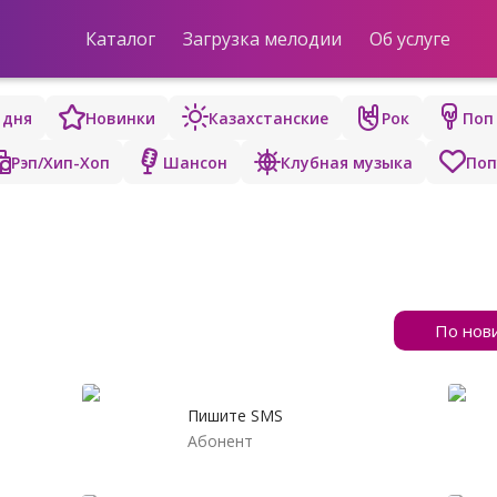
Каталог
Загрузка мелодии
Об услуге
 дня
Новинки
Казахстанские
Рок
Поп
Рэп/Хип-Хоп
Шансон
Клубная музыка
Поп
По нов
Пишите SMS
Абонент