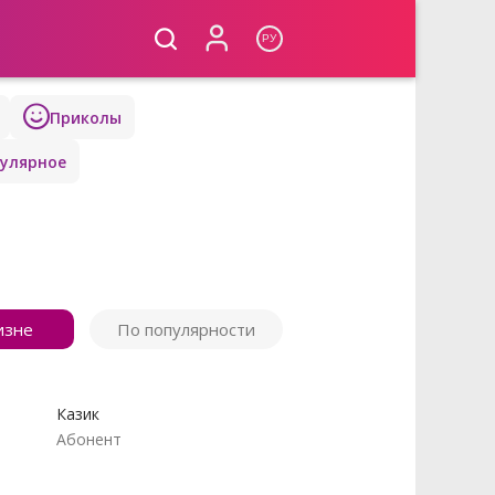
РУ
Приколы
улярное
изне
По популярности
Казик
Абонент