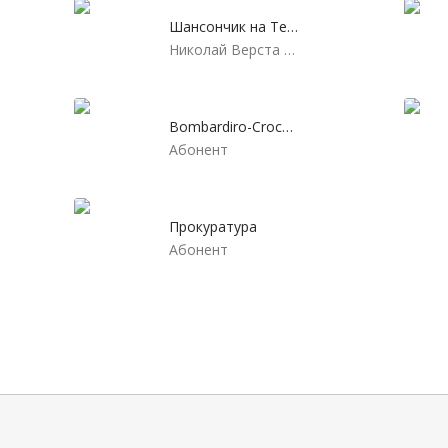
Шансончик на Телефончик
Николай Верста и группа Верста
Bombardiro-Crocodilo
Абонент
Прокуратура
Абонент