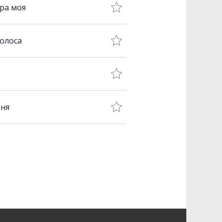
ара моя
олоса
еня