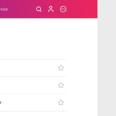
vice
EN
т