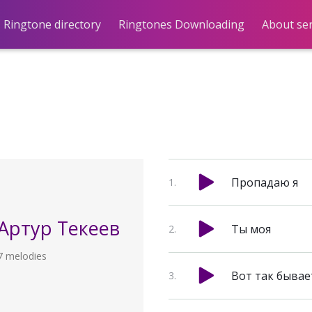
Ringtone directory
Ringtones Downloading
About ser
Пропадаю я
Артур Текеев
Ты моя
7 melodies
Вот так бывае