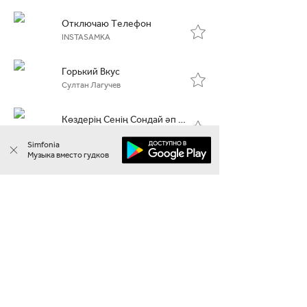
Отключаю Телефон
INSTASAMKA
Горький Вкус
Султан Лагучев
Көздерің Сенің Сондай әп әдемі
Кайрат Нуртас
Simfonia
Музыка вместо гудков
Зымыран
Мирас Жугунусов
Шыда
Мирас Жугунусов
Мелодии жанра «Поп» вместо
гудков