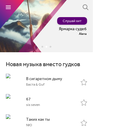
Устанавливайте хит
Слушай хит
Слушай хит
Ярмарка судеб
Alena
Новая музыка вместо гудков
В сигаретном дыму
Баста & Guf
67
six seven
Таких как ты
NЮ