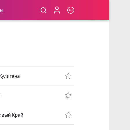
лы
КЗ
Хулигана
м
ивый Край