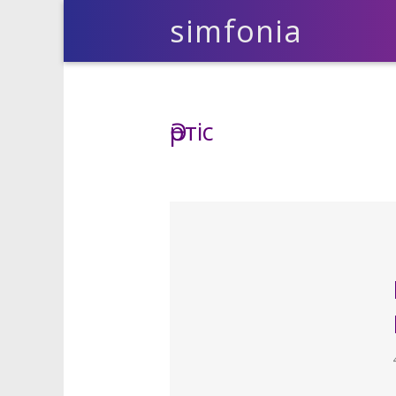
simfonia
Әртіс