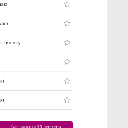
жна
скаю
т Тишину
я)
я)
Тағы көрсету 35 әуендер