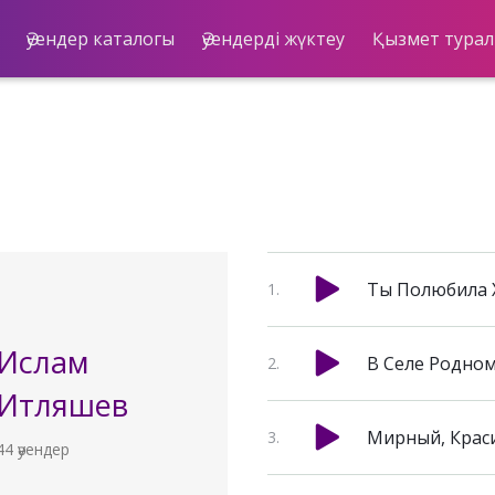
Әуендер каталогы
Әуендерді жүктеу
Қызмет тура
Ты Полюбила 
Ислам
В Селе Родно
Итляшев
Мирный, Крас
44 әуендер