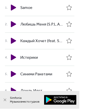
Samoe
Любишь Меня (S.P.L.A.S.H. Remix)
Каждый Хочет (feat. SASHA YOUTH) (Red Max Version)
Истерики
Синими Ракетами
Дождь Идет
Simfonia
Музыка вместо гудков
Ещё Хуже