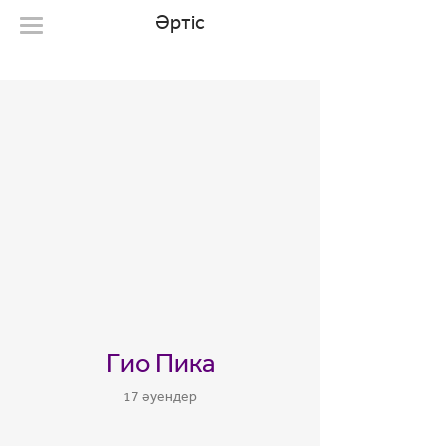
Әртіс
Гио Пика
17 әуендер