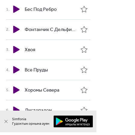
Бес Под Ребро
Фонтанчик С Дельфином (Adam Maniac & Imanbek Remix)
Хвоя
Все Пруды
Хоромы Севера
Листопадом
Simfonia
Гудоктың орнына әуен​
Танго Блюз