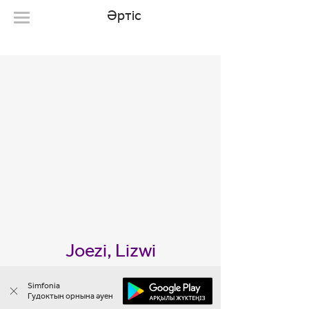
Әртіс
Joezi, Lizwi
1 әуен
Simfonia
Гудоктың орнына әуен​