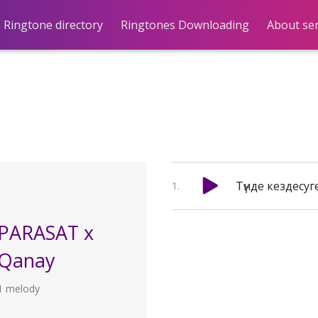
Ringtone directory
Ringtones Downloading
About ser
Түнде кездесу
PARASAT x
Qanay
1 melody