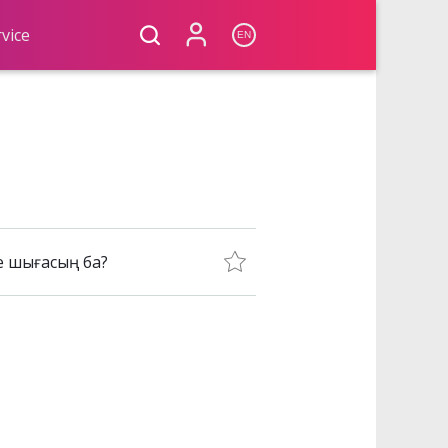
vice
EN
ге шығасың ба?