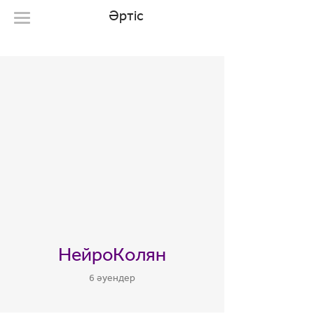
Әртіс
НейроКолян
6 әуендер