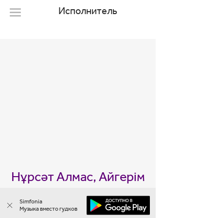
Исполнитель
Нұрсәт Алмас, Айгерім
Жантемірова, Қуаныш
Simfonia
Музыка вместо гудков
Ерзатұлы