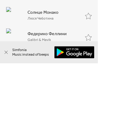
Солнце Монако
Люся Чеботина
Федерико Феллини
Galibri & Mavik
Simfonia
Music instead of beeps
Давай Запоём
Dabro
Ты Мой Кайф
Джаро & Ханза
По Барам
ANNA ASTI
Life
Zivert