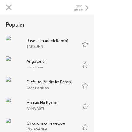
Next
genre
Popular
Roses (Imanbek Remix)
SAINt JHN
Angetenar
Rompasso
Disfruto (Audioiko Remix)
Carla Morrison
Ночью На Кухне
ANNA ASTI
Отключаю Телефон
INSTASAMKA